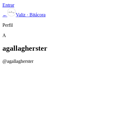
Entrar
←
Valiz · Bitácora
Perfil
A
agallagherster
@
agallagherster