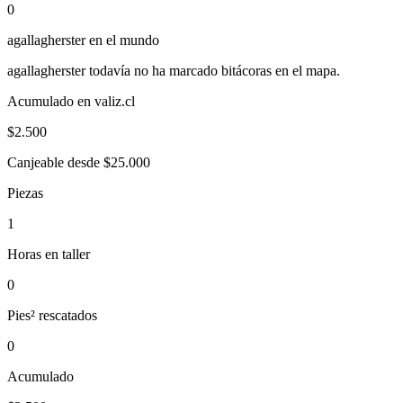
0
agallagherster
en el mundo
agallagherster
todavía no ha marcado bitácoras en el mapa.
Acumulado en valiz.cl
$
2.500
Canjeable desde $25.000
Piezas
1
Horas en taller
0
Pies² rescatados
0
Acumulado