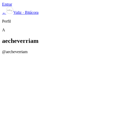
Entrar
←
Valiz · Bitácora
Perfil
A
aecheverriam
@
aecheverriam