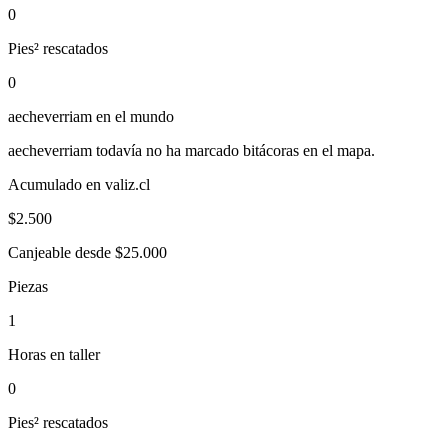
0
Pies² rescatados
0
aecheverriam
en el mundo
aecheverriam
todavía no ha marcado bitácoras en el mapa.
Acumulado en valiz.cl
$
2.500
Canjeable desde $25.000
Piezas
1
Horas en taller
0
Pies² rescatados