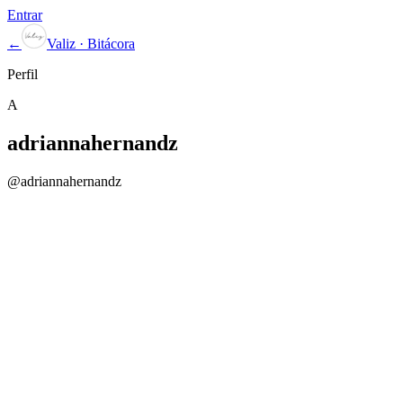
Entrar
←
Valiz · Bitácora
Perfil
A
adriannahernandz
@
adriannahernandz