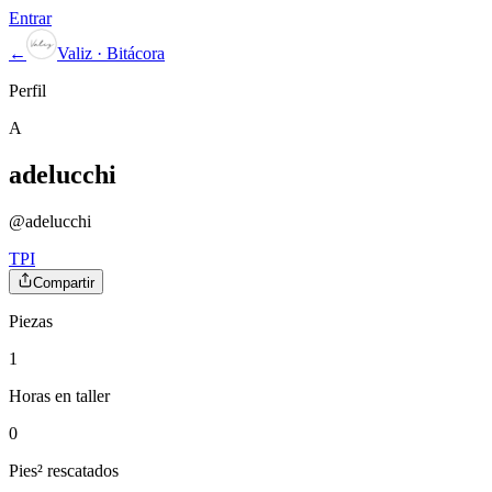
Entrar
←
Valiz · Bitácora
Perfil
A
adelucchi
@
adelucchi
TPI
Compartir
Piezas
1
Horas en taller
0
Pies² rescatados