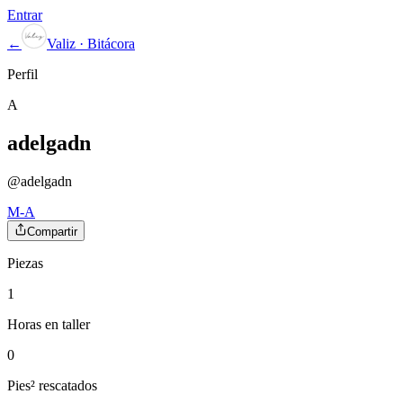
Entrar
←
Valiz · Bitácora
Perfil
A
adelgadn
@
adelgadn
M-A
Compartir
Piezas
1
Horas en taller
0
Pies² rescatados