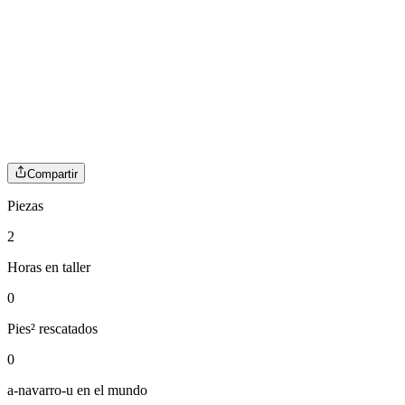
Compartir
Piezas
2
Horas en taller
0
Pies² rescatados
0
a-navarro-u
en el mundo