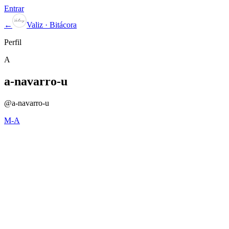
Entrar
←
Valiz · Bitácora
Perfil
A
a-navarro-u
@
a-navarro-u
M-A