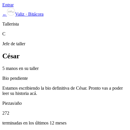
Entrar
←
Valiz · Bitácora
Tallerista
C
Jefe de taller
César
5
manos
en su taller
Bio pendiente
Estamos escribiendo la bio definitiva de
César
. Pronto vas a poder
leer su historia acá.
Piezas/año
272
terminadas en los últimos 12 meses